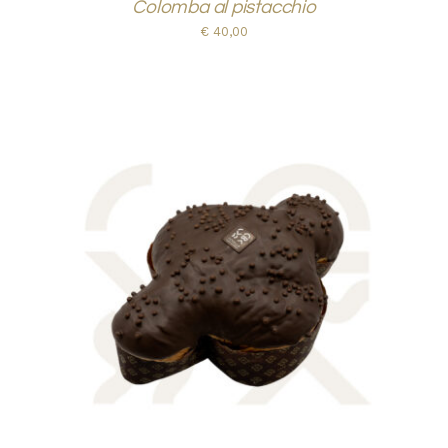
Colomba al pistacchio
€
40,00
AGGIUNGI AL CARRELLO
/
DETTAGLI