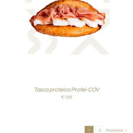
AGGIUNGI AL CARRELLO
/
DETTAGLI
Tasca proteica Protei-COV
€
1,50
1
2
Prossimo