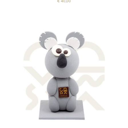
€
40,00
AGGIUNGI AL CARRELLO
/
DETTAGLI