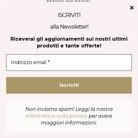
SEGUICI SUI SOCIAL
ISCRIVITI
alla Newsletter!
Tripadvisor
Riceverai gli aggiornamenti sui nostri ultimi
prodotti e tante offerte!
CONTATTACI
Non inviamo spam! Leggi la nostra
Informativa sulla privacy
per avere
maggiori informazioni.
Copyright 2023-2024 | Covella srl | P.IVA 08270840724 |
Privacy
policy
|
Cookie Policy
| Powered by
Ad Astra Design