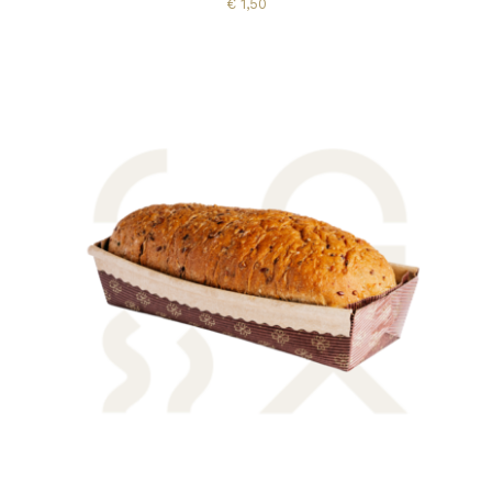
€
1,50
AGGIUNGI AL CARRELLO
/
DETTAGLI