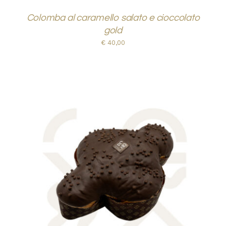
Colomba al caramello salato e cioccolato
gold
€
40,00
AGGIUNGI AL CARRELLO
/
DETTAGLI