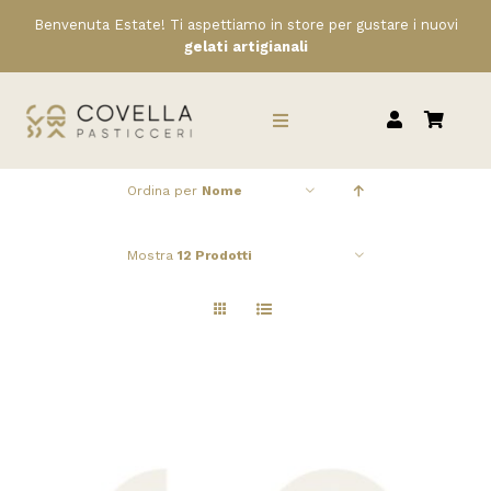
Salta
Benvenuta Estate! Ti aspettiamo in store per gustare i nuovi
al
gelati artigianali
contenuto
Toggle
Navigation
Ordina per
Nome
HOME
Mostra
12 Prodotti
CHI SIAMO
SERVIZI
RIVENDITORI
NEWS