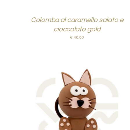
Colomba al caramello salato e
cioccolato gold
€
40,00
AGGIUNGI AL CARRELLO
/
QUICK VIEW