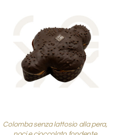
AGGIUNGI AL CARRELLO
/
QUICK VIEW
Colomba senza lattosio alla pera,
noci e cioccolato fondente