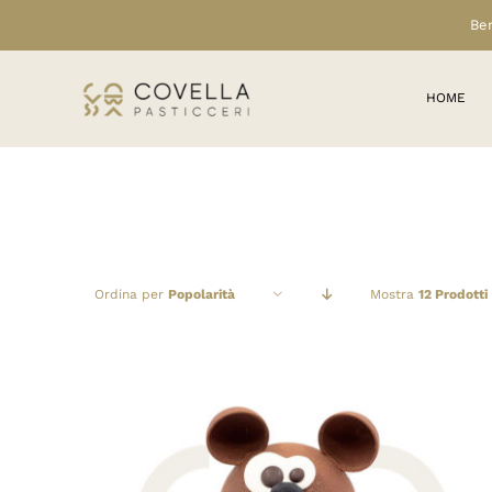
Salta
Ben
al
contenuto
HOME
Ordina per
Popolarità
Mostra
12 Prodotti