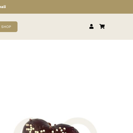
nali
SHOP