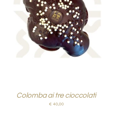
AGGIUNGI AL CARRELLO
/
QUICK VIEW
Colomba ai tre cioccolati
€
40,00