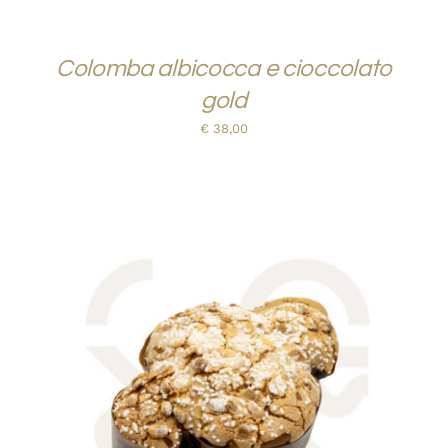
Colomba albicocca e cioccolato
gold
€
38,00
AGGIUNGI AL CARRELLO
/
QUICK VIEW