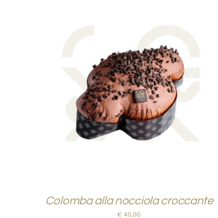
AGGIUNGI AL CARRELLO
/
QUICK VIEW
Colomba alla nocciola croccante
€
40,00