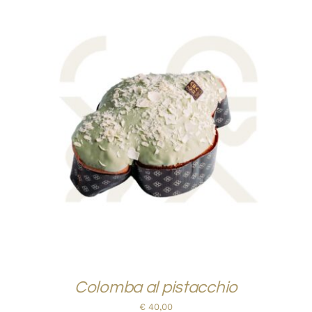
AGGIUNGI AL CARRELLO
/
QUICK VIEW
Colomba al pistacchio
€
40,00