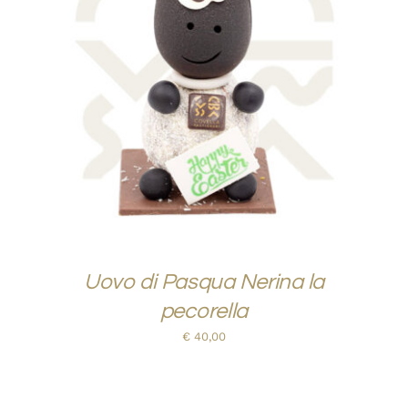
AGGIUNGI AL CARRELLO
/
QUICK VIEW
Uovo di Pasqua Nerina la
pecorella
€
40,00