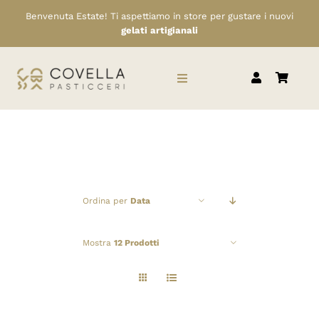
Salta
Benvenuta Estate! Ti aspettiamo in store per gustare i nuovi
al
gelati artigianali
contenuto
Toggle
Navigation
HOME
CHI SIAMO
Ordina per
Data
SERVIZI
Mostra
12 Prodotti
RIVENDITORI
NEWS