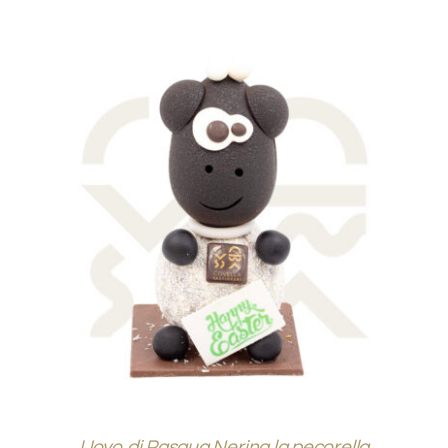
DOVE SIAMO
SHOP
AGGIUNGI AL CARRELLO
/
DETTAGLI
Uovo di Pasqua Nerina la pecorella