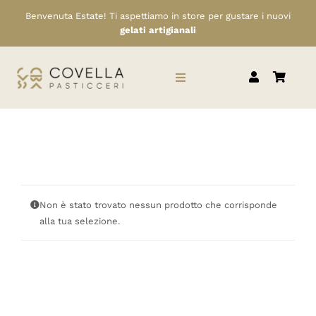
Salta
Benvenuta Estate! Ti aspettiamo in store per gustare i nuovi
al
gelati artigianali
contenuto
Toggle
Navigation
HOME
CHI SIAMO
Non è stato trovato nessun prodotto che corrisponde
SERVIZI
alla tua selezione.
RIVENDITORI
NEWS