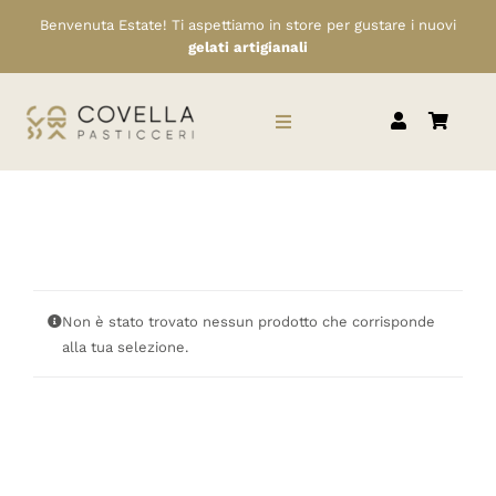
Salta
Benvenuta Estate! Ti aspettiamo in store per gustare i nuovi
al
gelati artigianali
contenuto
Toggle
Navigation
HOME
CHI SIAMO
Non è stato trovato nessun prodotto che corrisponde
SERVIZI
alla tua selezione.
RIVENDITORI
NEWS