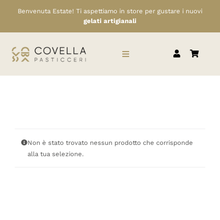
Salta
Benvenuta Estate! Ti aspettiamo in store per gustare i nuovi
al
gelati artigianali
contenuto
Toggle
Navigation
HOME
CHI SIAMO
Non è stato trovato nessun prodotto che corrisponde
SERVIZI
alla tua selezione.
RIVENDITORI
NEWS