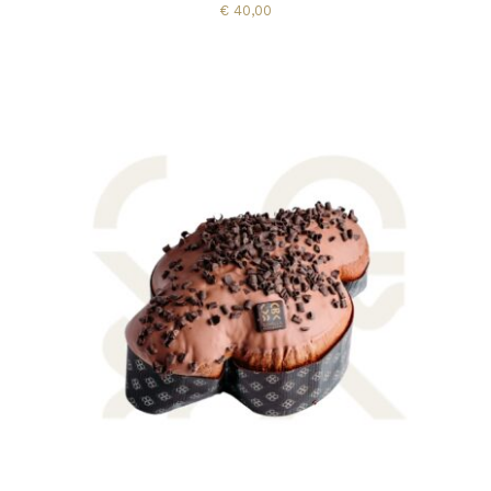
€
40,00
AGGIUNGI AL CARRELLO
/
DETTAGLI