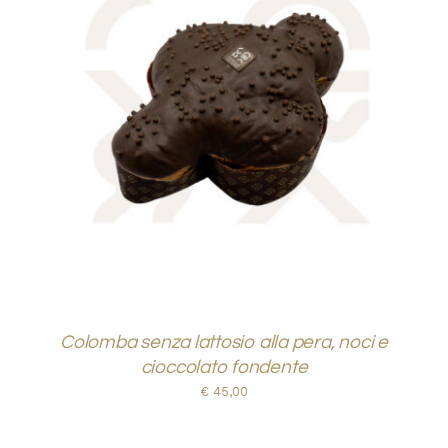
AGGIUNGI AL CARRELLO
/
DETTAGLI
Colomba senza lattosio alla pera, noci e
cioccolato fondente
€
45,00