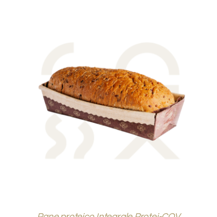
DOVE SIAMO
SHOP
AGGIUNGI AL CARRELLO
/
DETTAGLI
Pane proteico Integrale Protei-COV