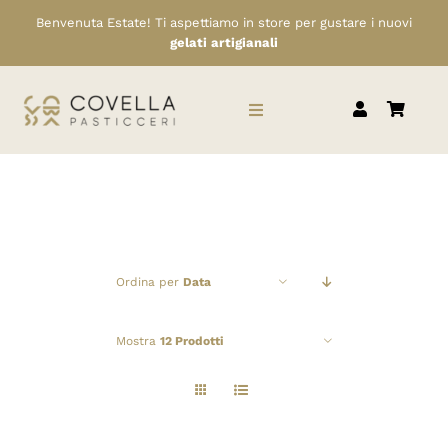
Salta
Benvenuta Estate! Ti aspettiamo in store per gustare i nuovi
al
gelati artigianali
contenuto
Toggle
Navigation
HOME
CHI SIAMO
Ordina per
Data
SERVIZI
Mostra
12 Prodotti
RIVENDITORI
NEWS