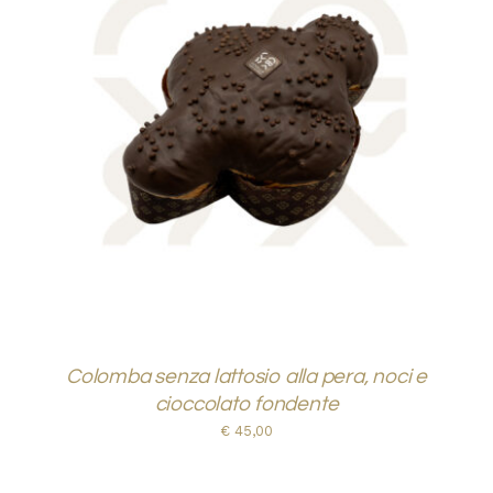
AGGIUNGI AL CARRELLO
/
DETTAGLI
Colomba senza lattosio alla pera, noci e
cioccolato fondente
€
45,00