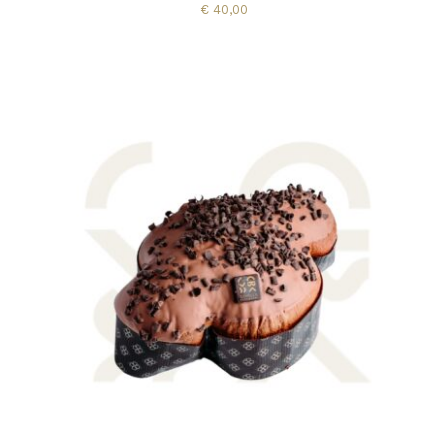
€
40,00
AGGIUNGI AL CARRELLO
/
DETTAGLI