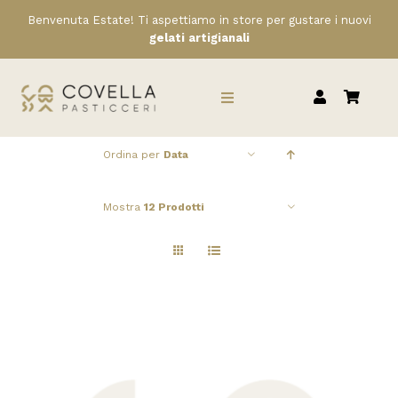
Salta
Benvenuta Estate! Ti aspettiamo in store per gustare i nuovi
al
gelati artigianali
contenuto
Toggle
Navigation
Ordina per
Data
HOME
Mostra
12 Prodotti
CHI SIAMO
SERVIZI
RIVENDITORI
NEWS