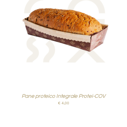
DOVE SIAMO
SHOP
AGGIUNGI AL CARRELLO
/
DETTAGLI
Pane proteico Integrale Protei-COV
€
4,00