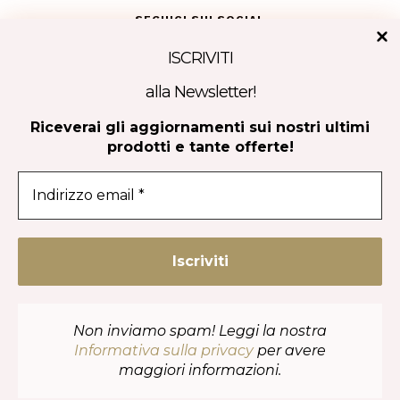
SEGUICI SUI SOCIAL
ISCRIVITI
alla Newsletter!
Tripadvisor
Riceverai gli aggiornamenti sui nostri ultimi
prodotti e tante offerte!
CONTATTACI
Non inviamo spam! Leggi la nostra
Informativa sulla privacy
per avere
maggiori informazioni.
Copyright 2023-2024 | Covella srl | P.IVA 08270840724 |
Privacy