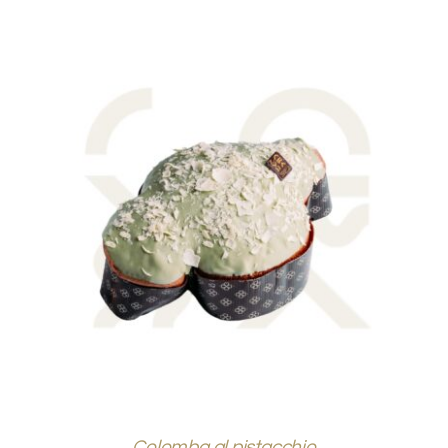
DOVE SIAMO
SHOP
AGGIUNGI AL CARRELLO
/
DETTAGLI
Colomba al pistacchio