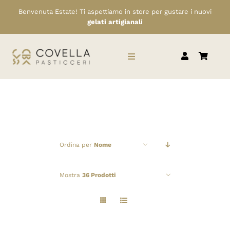
Salta
Benvenuta Estate! Ti aspettiamo in store per gustare i nuovi
al
gelati artigianali
contenuto
Toggle
Navigation
HOME
CHI SIAMO
Ordina per
Nome
SERVIZI
Mostra
36 Prodotti
RIVENDITORI
NEWS