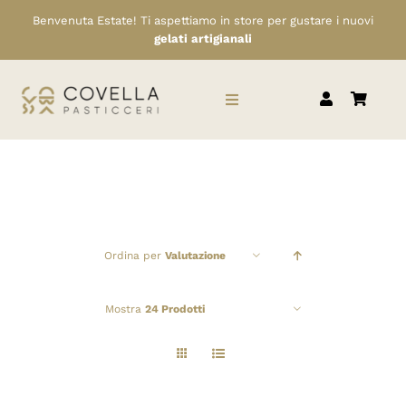
Salta
Benvenuta Estate! Ti aspettiamo in store per gustare i nuovi
al
gelati artigianali
contenuto
Toggle
Navigation
HOME
CHI SIAMO
Ordina per
Valutazione
SERVIZI
Mostra
24 Prodotti
RIVENDITORI
NEWS