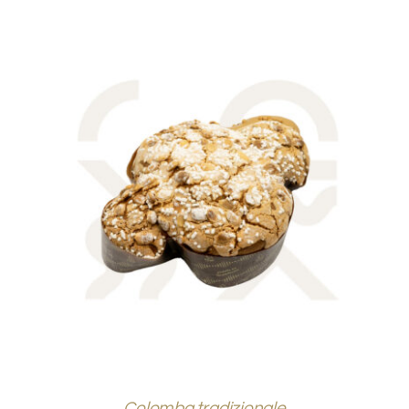
DOVE SIAMO
SHOP
AGGIUNGI AL CARRELLO
/
DETTAGLI
Colomba tradizionale