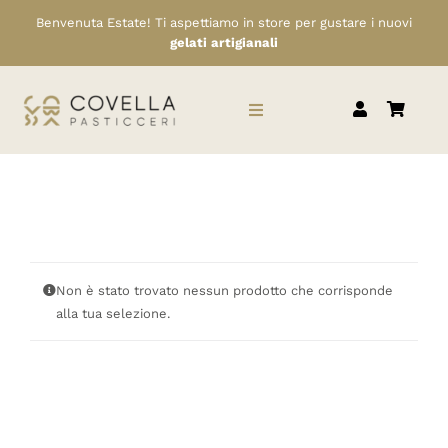
Salta
Benvenuta Estate! Ti aspettiamo in store per gustare i nuovi
al
gelati artigianali
contenuto
Toggle
Navigation
HOME
CHI SIAMO
Non è stato trovato nessun prodotto che corrisponde
SERVIZI
alla tua selezione.
RIVENDITORI
NEWS