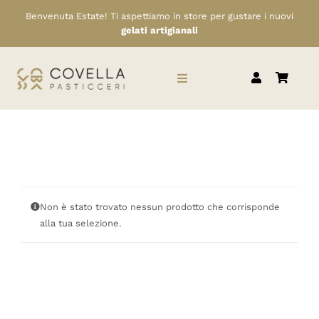
Salta
Benvenuta Estate! Ti aspettiamo in store per gustare i nuovi
al
gelati artigianali
contenuto
Toggle
Navigation
HOME
CHI SIAMO
Non è stato trovato nessun prodotto che corrisponde
SERVIZI
alla tua selezione.
RIVENDITORI
NEWS