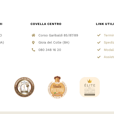
RI
COVELLA CENTRO
LINK UTIL
/O
Corso Garibaldi 85/87/89
Termin
BA)
Gioia del Colle (BA)
Spediz
080 348 16 20
Modal
Assist