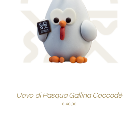
AGGIUNGI AL CARRELLO
/
QUICK VIEW
Uovo di Pasqua Gallina Coccodè
€
40,00